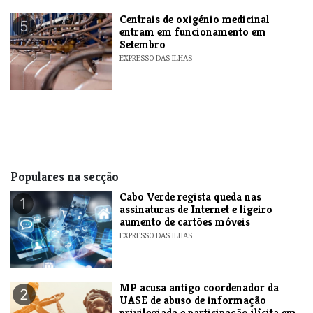
Centrais de oxigénio medicinal
5
entram em funcionamento em
Setembro
EXPRESSO DAS ILHAS
Populares na secção
Cabo Verde regista queda nas
1
assinaturas de Internet e ligeiro
aumento de cartões móveis
EXPRESSO DAS ILHAS
MP acusa antigo coordenador da
2
UASE de abuso de informação
privilegiada e participação ilícita em