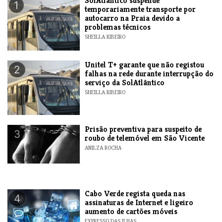
SolAtlântico suspende
1
temporariamente transporte por
autocarro na Praia devido a
problemas técnicos
SHEILLA RIBEIRO
Unitel T+ garante que não registou
2
falhas na rede durante interrupção do
serviço da SolAtlântico
SHEILLA RIBEIRO
Prisão preventiva para suspeito de
3
roubo de telemóvel em São Vicente
ANILZA ROCHA
Cabo Verde regista queda nas
4
assinaturas de Internet e ligeiro
aumento de cartões móveis
EXPRESSO DAS ILHAS