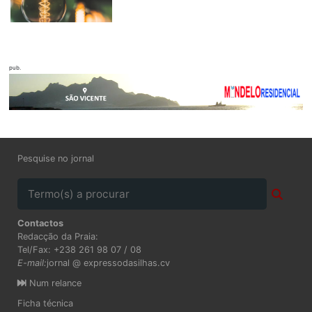
pub.
Pesquise no jornal
Contactos
Redacção da Praia:
Tel/Fax: +238 261 98 07 / 08
E-mail:
jornal @ expressodasilhas.cv
Num relance
Ficha técnica