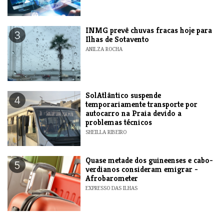
INMG prevê chuvas fracas hoje para
3
Ilhas de Sotavento
ANILZA ROCHA
SolAtlântico suspende
4
temporariamente transporte por
autocarro na Praia devido a
problemas técnicos
SHEILLA RIBEIRO
Quase metade dos guineenses e cabo-
5
verdianos consideram emigrar -
Afrobarometer
EXPRESSO DAS ILHAS