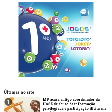
Últimas no site
MP acusa antigo coordenador da
1
UASE de abuso de informação
privilegiada e participação ilícita em