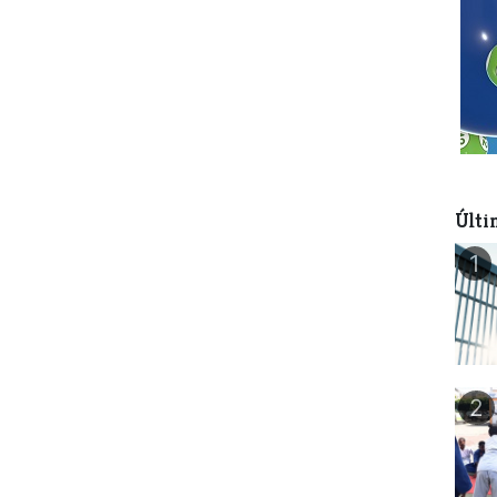
Últi
1
2