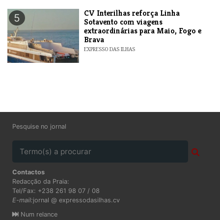
​CV Interilhas reforça Linha
5
Sotavento com viagens
extraordinárias para Maio, Fogo e
Brava
EXPRESSO DAS ILHAS
Pesquise no jornal
Contactos
Redacção da Praia:
Tel/Fax: +238 261 98 07 / 08
E-mail:
jornal @ expressodasilhas.cv
Num relance