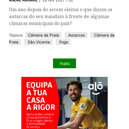
ANDRE AMARAL
28 nov 2021 7:32
Um ano depois de serem eleitos o que dizem os
autarcas do seu mandato à frente de algumas
câmaras municipais do país?
Câmara da Praia
Autarcas
Câmara da
Tópicos
Praia
São Vicente
Fogo
mais