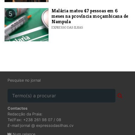
​Malária matou 47 pessoas em 6
5
meses na província moçambicana de
Nampula
EXPRESSO DAS ILHAS
Pesquise no jornal
Contactos
Redacção da Praia:
Tel/Fax: +238 261 98 07 / 08
E-mail:
jornal @ expressodasilhas.cv
Num relance