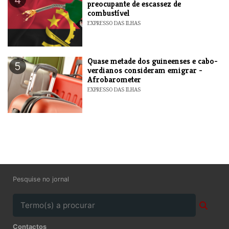
preocupante de escassez de
combustível
EXPRESSO DAS ILHAS
Quase metade dos guineenses e cabo-
5
verdianos consideram emigrar -
Afrobarometer
EXPRESSO DAS ILHAS
Pesquise no jornal
Contactos