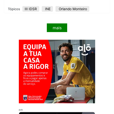
III IDSR
INE
Orlando Monteiro
Tópicos
mais
pub.