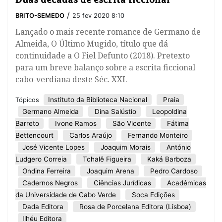
/
BRITO-SEMEDO
25 fev 2020 8:10
Lançado o mais recente romance de Germano de
Almeida, O Último Mugido, título que dá
continuidade a O Fiel Defunto (2018). Pretexto
para um breve balanço sobre a escrita ficcional
cabo-verdiana deste Séc. XXI.
Instituto da Biblioteca Nacional
Praia
Tópicos
Germano Almeida
Dina Salústio
Leopoldina
Barreto
Ivone Ramos
São Vicente
Fátima
Bettencourt
Carlos Araújo
Fernando Monteiro
José Vicente Lopes
Joaquim Morais
António
Ludgero Correia
Tchalê Figueira
Kaká Barboza
Ondina Ferreira
Joaquim Arena
Pedro Cardoso
Cadernos Negros
Ciências Jurídicas
Académicas
da Universidade de Cabo Verde
Soca Edições
Dada Editora
Rosa de Porcelana Editora (Lisboa)
Ilhéu Editora