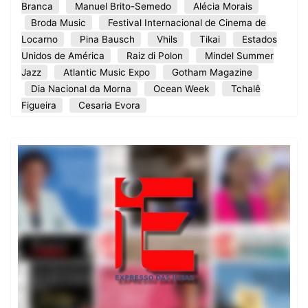
Branca
Manuel Brito-Semedo
Alécia Morais
Broda Music
Festival Internacional de Cinema de
Locarno
Pina Bausch
Vhils
Tikai
Estados
Unidos de América
Raiz di Polon
Mindel Summer
Jazz
Atlantic Music Expo
Gotham Magazine
Dia Nacional da Morna
Ocean Week
Tchalê
Figueira
Cesaria Evora