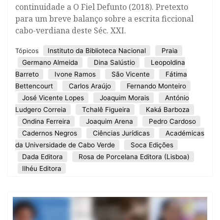
continuidade a O Fiel Defunto (2018). Pretexto
para um breve balanço sobre a escrita ficcional
cabo-verdiana deste Séc. XXI.
Instituto da Biblioteca Nacional
Praia
Tópicos
Germano Almeida
Dina Salústio
Leopoldina
Barreto
Ivone Ramos
São Vicente
Fátima
Bettencourt
Carlos Araújo
Fernando Monteiro
José Vicente Lopes
Joaquim Morais
António
Ludgero Correia
Tchalê Figueira
Kaká Barboza
Ondina Ferreira
Joaquim Arena
Pedro Cardoso
Cadernos Negros
Ciências Jurídicas
Académicas
da Universidade de Cabo Verde
Soca Edições
Dada Editora
Rosa de Porcelana Editora (Lisboa)
Ilhéu Editora