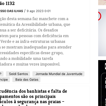
ão 1132
/
SSO DAS ILHAS
9 ago 2023 0:01
ição desta semana faz manchete com a
emática da Acessibilidade urbana, que
nua a ser deficitária. Os desafios
istem para pessoas com deficiência em
Verde e as infra-estruturas urbanas
a se mostram inadequadas para atender
cessidades específicas desse grupo,
ando a mobilidade uma tarefa
iadora e muitas vezes impossível.
P
Seidi Santos
Jornada Mundial da Juventude
ncipe
Baía das Gatas
udência dos banhistas e falta de
pamentos são os principais
áculos à segurança nas praias –