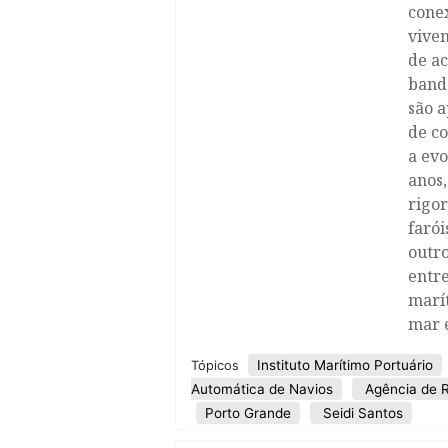
cone
viven
de ac
band
são a
de c
a evo
anos
rigor
farói
outr
entre
marít
mar e
Instituto Marítimo Portuário
Tópicos
Automática de Navios
Agência de 
Porto Grande
Seidi Santos