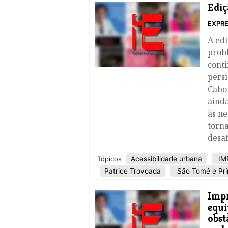
Ediç
EXPRE
A ed
probl
conti
pers
Cabo 
aind
às ne
torn
desaf
Acessibilidade urbana
IM
Tópicos
Patrice Trovoada
São Tomé e Prí
Impr
equi
obst