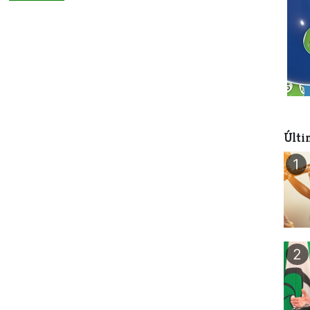
Últi
1
2