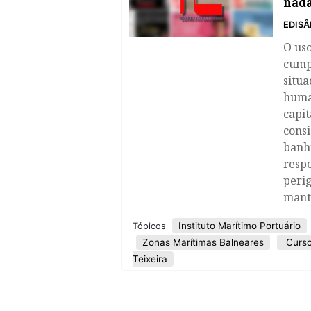
nada
EDISÂ
O uso
cump
situa
huma
capit
cons
banhi
resp
perig
mante
Instituto Marítimo Portuário
Tópicos
Zonas Marítimas Balneares
Curso
Teixeira