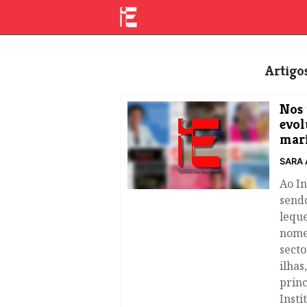
Artig
Nos 
evol
mar
SARA 
Ao In
send
leque
nome
secto
ilhas
princ
Inst