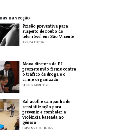
mas na secção
Prisão preventiva para
suspeito de roubo de
telemóvel em São Vicente
ANILZA ROCHA
Nova diretora da PJ
promete mão firme contra
o tráfico de droga e o
crime organizado
SELTON MONTEIRO
Sal acolhe campanha de
sensibilização para
prevenir e combater a
violência baseada no
género
EXPRESSO DAS ILHAS