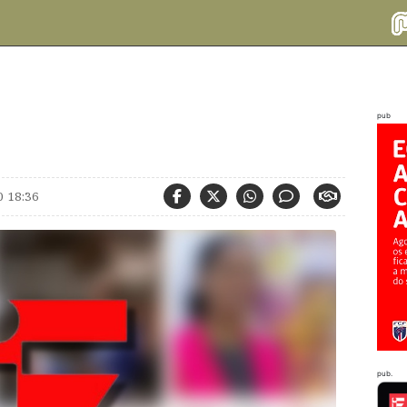
pub
0 18:36
pub.