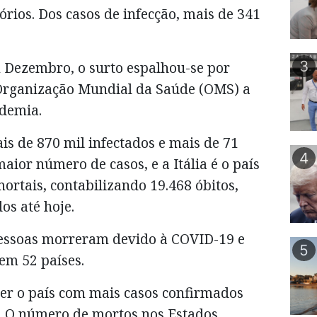
órios. Dos casos de infecção, mais de 341
.
3
m Dezembro, o surto espalhou-se por
 Organização Mundial da Saúde (OMS) a
ndemia.
s de 870 mil infectados e mais de 71
4
maior número de casos, e a Itália é o país
rtais, contabilizando 19.468 óbitos,
os até hoje.
pessoas morreram devido à COVID-19 e
5
 em 52 países.
er o país com mais casos confirmados
. O número de mortos nos Estados