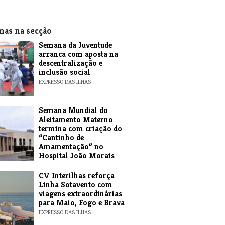
mas na secção
Semana da Juventude
arranca com aposta na
descentralização e
inclusão social
EXPRESSO DAS ILHAS
Semana Mundial do
Aleitamento Materno
termina com criação do
“Cantinho de
Amamentação” no
Hospital João Morais
EXPRESSO DAS ILHAS
​CV Interilhas reforça
Linha Sotavento com
viagens extraordinárias
para Maio, Fogo e Brava
EXPRESSO DAS ILHAS