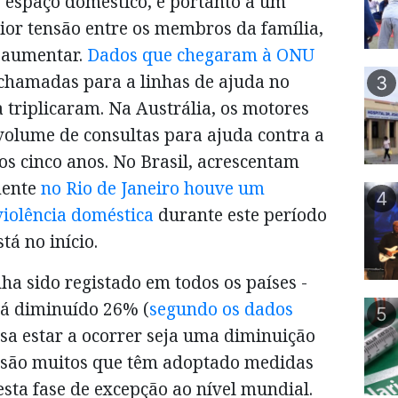
 espaço doméstico, e portanto a um
ior tensão entre os membros da família,
 aumentar.
Dados que chegaram à ONU
chamadas para a linhas de ajuda no
3
 triplicaram. Na Austrália, os motores
volume de consultas para ajuda contra a
os cinco anos. No Brasil, acrescentam
mente
no Rio de Janeiro houve um
4
iolência doméstica
durante este período
tá no início.
a sido registado em todos os países -
rá diminuído 26% (
segundo os dados
5
sa estar a ocorrer seja uma diminuição
– são muitos que têm adoptado medidas
esta fase de excepção ao nível mundial.