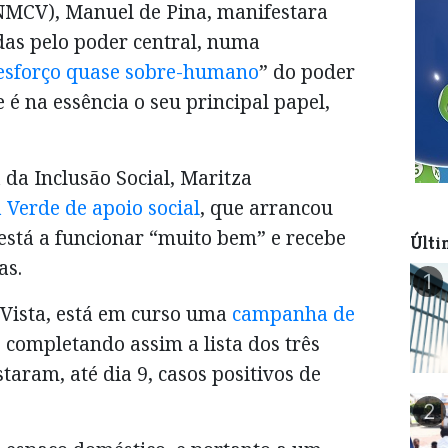
NMCV), Manuel de Pina, manifestara
as pelo poder central, numa
esforço quase sobre-humano
” do poder
 é na essência o seu principal papel,
da Inclusão Social, Maritza
 Verde de apoio social
, que arrancou
está a funcionar “muito bem” e recebe
Últi
as.
1
 Vista, está em curso uma
campanha de
, completando assim a lista dos três
taram, até dia 9, casos positivos de
2