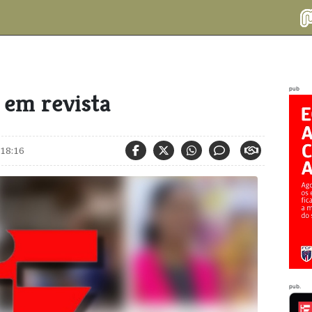
pub
 em revista
 18:16
pub.