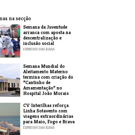
mas na secção
Semana da Juventude
arranca com aposta na
descentralização e
inclusão social
EXPRESSO DAS ILHAS
Semana Mundial do
Aleitamento Materno
termina com criação do
“Cantinho de
Amamentação” no
Hospital João Morais
EXPRESSO DAS ILHAS
​CV Interilhas reforça
Linha Sotavento com
viagens extraordinárias
para Maio, Fogo e Brava
EXPRESSO DAS ILHAS