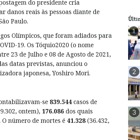
postagem do presidente cria
r danos reais às pessoas diante de
Últi
São Paulo.
1
ogos Olímpicos, que foram adiados para
COVID-19. Os Tóquio2020 (o nome
tre 23 de Julho e 08 de Agosto de 2021,
as datas previstas, anunciou o
2
izadora japonesa, Yoshiro Mori.
 contabilizavam-se
839.544
casos de
9.302, ontem),
176.086
dos quais
3
. O número de mortes é
41.328
(36.432,