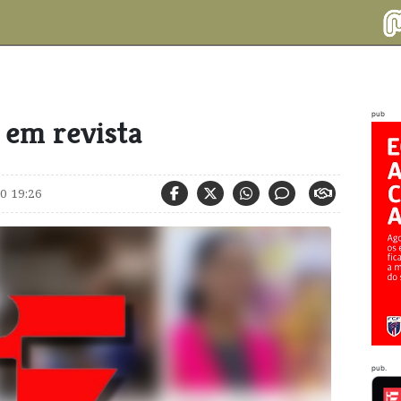
pub
 em revista
0 19:26
pub.