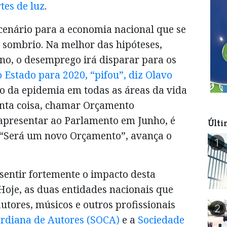
tes de luz
.
cenário para a economia nacional que se
 sombrio. Na melhor das hipóteses,
no, o desemprego irá disparar para os
Estado para 2020, “pifou”, diz Olavo
to da epidemia em todas as áreas da vida
anta coisa, chamar Orçamento
 apresentar ao Parlamento em Junho, é
Últi
“Será um novo Orçamento”, avança o
1
 sentir fortemente o impacto desta
Hoje, as duas entidades nacionais que
utores, músicos e outros profissionais
2
rdiana de Autores (SOCA)
e a
Sociedade