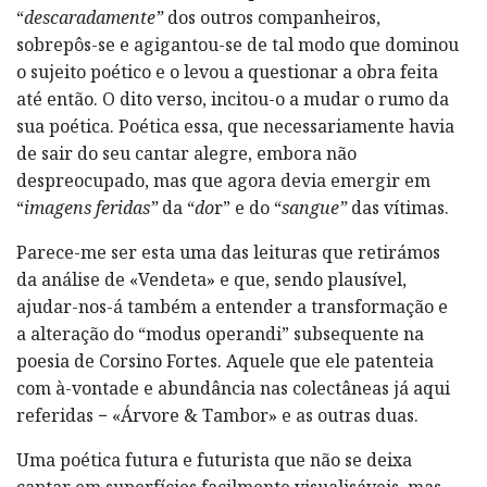
“
descaradamente”
dos outros companheiros,
sobrepôs-se e agigantou-se de tal modo que dominou
o sujeito poético e o levou a questionar a obra feita
até então. O dito verso, incitou-o a mudar o rumo da
sua poética. Poética essa, que necessariamente havia
de sair do seu cantar alegre, embora não
despreocupado, mas que agora devia emergir em
“
imagens feridas”
da “
do
r” e do “
sangue”
das vítimas.
Parece-me ser esta uma das leituras que retirámos
da análise de «Vendeta» e que, sendo plausível,
ajudar-nos-á também a entender a transformação e
a alteração do “modus operandi” subsequente na
poesia de Corsino Fortes. Aquele que ele patenteia
com à-vontade e abundância nas colectâneas já aqui
referidas − «Árvore & Tambor» e as outras duas.
Uma poética futura e futurista que não se deixa
captar em superfícies facilmente visualisáveis, mas