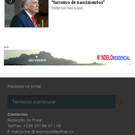
"turismo de nascimentos"
EXPRESSO DAS ILHAS
pub.
Pesquise no jornal
Contactos
Redacção da Praia:
Tel/Fax: +238 261 98 07 / 08
E-mail:
jornal @ expressodasilhas.cv