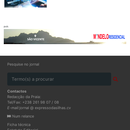
pub.
Pesquise no jornal
Contactos
Redacção da Praia:
Tel/Fax: +238 261 98 07 / 08
E-mail:
jornal @ expressodasilhas.cv
Num relance
Ficha técnica