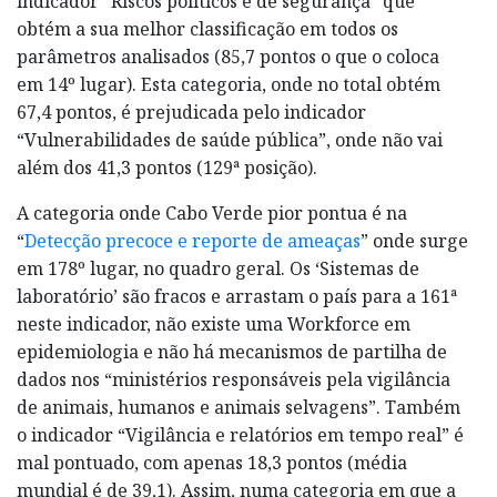
indicador “Riscos políticos e de segurança” que
obtém a sua melhor classificação em todos os
parâmetros analisados (85,7 pontos o que o coloca
em 14º lugar). Esta categoria, onde no total obtém
67,4 pontos, é prejudicada pelo indicador
“Vulnerabilidades de saúde pública”, onde não vai
além dos 41,3 pontos (129ª posição).
A categoria onde Cabo Verde pior pontua é na
“
Detecção precoce e reporte de ameaças
” onde surge
em 178º lugar, no quadro geral. Os ‘Sistemas de
laboratório’ são fracos e arrastam o país para a 161ª
neste indicador, não existe uma Workforce em
epidemiologia e não há mecanismos de partilha de
dados nos “ministérios responsáveis pela vigilância
de animais, humanos e animais selvagens”. Também
o indicador “Vigilância e relatórios em tempo real” é
mal pontuado, com apenas 18,3 pontos (média
mundial é de 39,1). Assim, numa categoria em que a