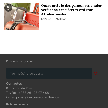
Quase metade dos guineenses e cabo-
5
verdianos consideram emigrar -
Afrobarometer
EXPRESSO DAS ILHAS
Pesquise no jornal
Contactos
Redacção da Praia:
Tel/Fax: +238 261 98 07 / 08
E-mail:
jornal @ expressodasilhas.cv
Num relance