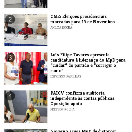
CNE: Eleições presidenciais
2
marcadas para 15 de Novembro
ANILZA ROCHA
Luís Filipe Tavares apresenta
3
candidatura à liderança do MpD para
“cuidar” do partido e “corrigir o
rumo”
EXPRESSO DAS ILHAS
​PAICV confirma auditoria
4
independente às contas públicas.
Oposição apoia
FRETSON ROCHA
Governo acusa MpD de distorcer