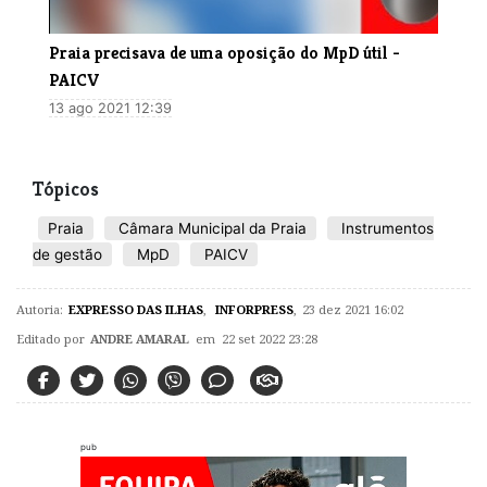
Praia precisava de uma oposição do MpD útil -
PAICV
13 ago 2021 12:39
Tópicos
Praia
Câmara Municipal da Praia
Instrumentos
de gestão
MpD
PAICV
Autoria:
EXPRESSO DAS ILHAS
,
INFORPRESS
,
23 dez 2021 16:02
Editado por
ANDRE AMARAL
em 22 set 2022 23:28
pub