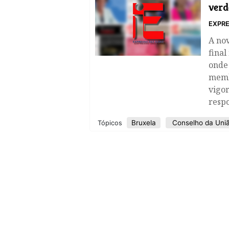
verd
EXPRE
A nov
final
onde 
memb
vigo
respo
Bruxela
Conselho da Uniã
Tópicos