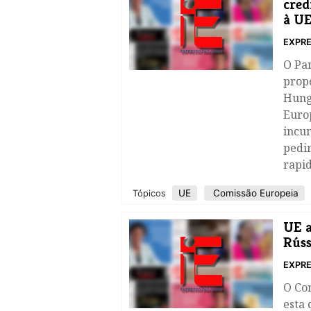
cred
à U
EXPRE
O Pa
propo
Hung
Europ
incu
pedi
rapid
UE
Comissão Europeia
Tópicos
UE a
Rúss
EXPRE
O Co
esta 