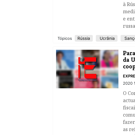
à Rús
medid
e ent
russa
Rússia
Ucrânia
Sanç
Tópicos
Para
da U
coop
EXPRE
2020 
O Co
actua
fisca
comun
fazer
as re