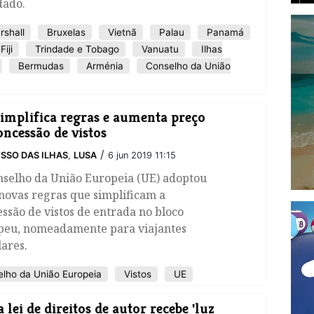
dado.
rshall
Bruxelas
Vietnã
Palau
Panamá
Fiji
Trindade e Tobago
Vanuatu
Ilhas
Bermudas
Arménia
Conselho da União
implifica regras e aumenta preço
oncessão de vistos
/
SSO DAS ILHAS
,
LUSA
6 jun 2019 11:15
nselho da União Europeia (UE) adoptou
novas regras que simplificam a
ssão de vistos de entrada no bloco
peu, nomeadamente para viajantes
ares.
lho da União Europeia
Vistos
UE
 lei de direitos de autor recebe 'luz