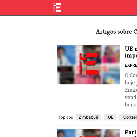
Artigos sobre
UE r
impo
EXPRE
O Co
hoje 
Zimb
vend
bens 
Zimbabué
UE
Consel
Tópicos
Parl