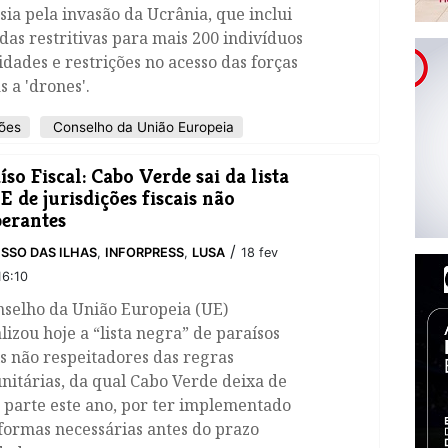
sia pela invasão da Ucrânia, que inclui
as restritivas para mais 200 indivíduos
idades e restrições no acesso das forças
s a 'drones'.
ões
Conselho da União Europeia
íso Fiscal: Cabo Verde sai da lista
E de jurisdições fiscais não
erantes
/
SSO DAS ILHAS
,
INFORPRESS
,
LUSA
18 fev
16:10
nselho da União Europeia (UE)
lizou hoje a “lista negra” de paraísos
is não respeitadores das regras
itárias, da qual Cabo Verde deixa de
 parte este ano, por ter implementado
formas necessárias antes do prazo