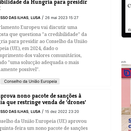
ibilidade da Hungria para presidir
E
/
SSO DAS ILHAS
,
LUSA
26 mai 2023 15:27
rlamento Europeu vai discutir uma
sta que questiona "a credibilidade" da
ria para presidir ao Conselho da União
eia (UE), em 2024, dado o
mprimento dos valores comunitários,
ndo "uma solucção adequada o mais
pub.
amente possível".
Conselho da União Europeia
prova nono pacote de sanções à
ia que restringe venda de 'drones'
/
SSO DAS ILHAS
,
LUSA
15 dez 2022 23:20
nselho da União Europeia (UE) aprovou
quinta-feira um nono pacote de sanções