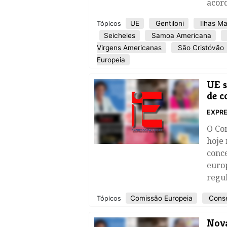
acor
UE
Gentiloni
Ilhas Ma
Tópicos
Seicheles
Samoa Americana
Virgens Americanas
São Cristóvão
Europeia
UE s
de c
EXPRE
O Co
hoje 
conce
euro
regul
Comissão Europeia
Conse
Tópicos
Nova