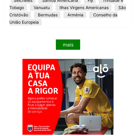
Seicheles
Samoa Americana
Fiji
Trindade e
Tobago
Vanuatu
Ilhas Virgens Americanas
São
Cristóvão
Bermudas
Arménia
Conselho da
União Europeia
mais