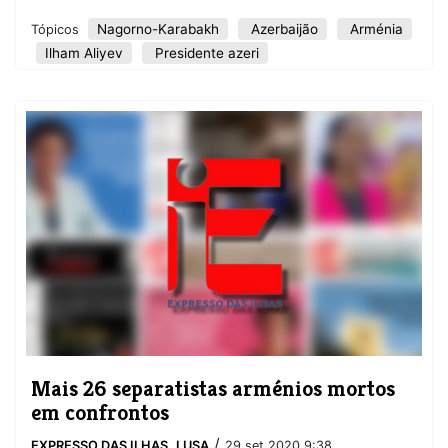
Nagorno-Karabakh
Azerbaijão
Arménia
Tópicos
Ilham Aliyev
Presidente azeri
Mais 26 separatistas arménios mortos
em confrontos
/
EXPRESSO DAS ILHAS
,
LUSA
29 set 2020 9:38