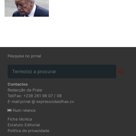
Pesquise no jornal
Contactos
Redacção da Praia:
Tel/Fax: +238 261 98 07 / 08
E-mail:
jornal @ expressodasilhas.cv
Num relance
Ficha técnica
Estatuto Editorial
Política de privacidade