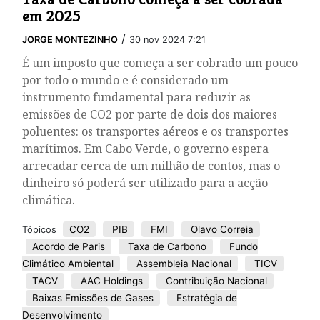
em 2025
/
JORGE MONTEZINHO
30 nov 2024 7:21
É um imposto que começa a ser cobrado um pouco
por todo o mundo e é considerado um
instrumento fundamental para reduzir as
emissões de CO2 por parte de dois dos maiores
poluentes: os transportes aéreos e os transportes
marítimos. Em Cabo Verde, o governo espera
arrecadar cerca de um milhão de contos, mas o
dinheiro só poderá ser utilizado para a acção
climática.
CO2
PIB
FMI
Olavo Correia
Tópicos
Acordo de Paris
Taxa de Carbono
Fundo
Climático Ambiental
Assembleia Nacional
TICV
TACV
AAC Holdings
Contribuição Nacional
Baixas Emissões de Gases
Estratégia de
Desenvolvimento