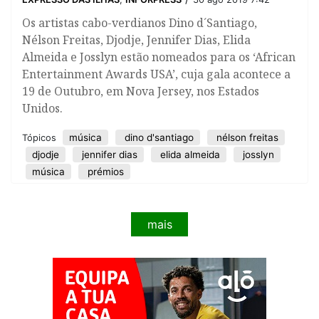
​Os artistas cabo-verdianos Dino d´Santiago,
Nélson Freitas, Djodje, Jennifer Dias, Elida
Almeida e Josslyn estão nomeados para os ‘African
Entertainment Awards USA’, cuja gala acontece a
19 de Outubro, em Nova Jersey, nos Estados
Unidos.
música
dino d'santiago
nélson freitas
Tópicos
djodje
jennifer dias
elida almeida
josslyn
música
prémios
mais