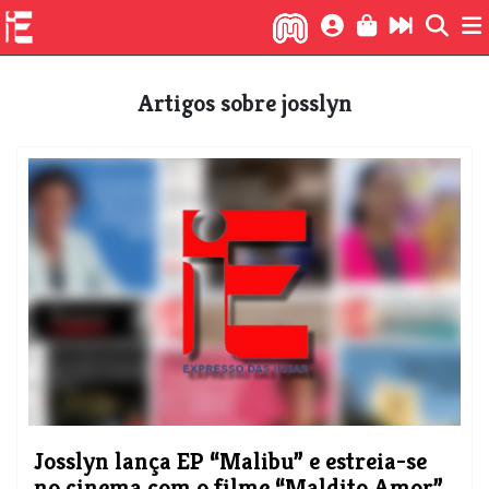
Artigos sobre josslyn
​Josslyn lança EP “Malibu” e estreia-se
no cinema com o filme “Maldito Amor”