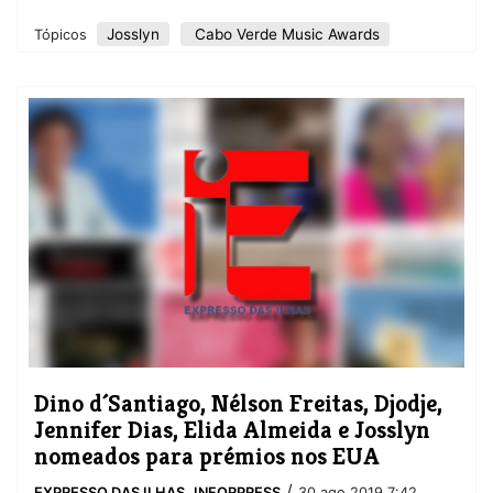
Josslyn
Cabo Verde Music Awards
Tópicos
Dino d´Santiago, Nélson Freitas, Djodje,
Jennifer Dias, Elida Almeida e Josslyn
nomeados para prémios nos EUA
/
EXPRESSO DAS ILHAS
,
INFORPRESS
30 ago 2019 7:42