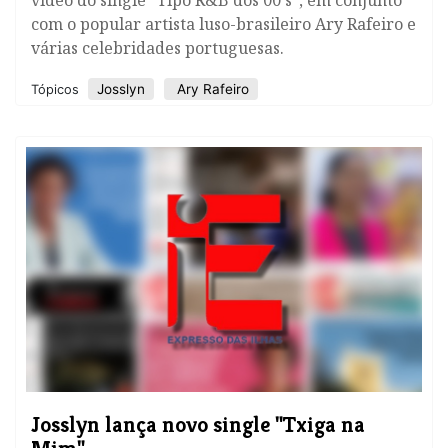
vídeo do single “Tipo R&B dos 00's”, em conjunto
com o popular artista luso-brasileiro Ary Rafeiro e
várias celebridades portuguesas.
Josslyn
Ary Rafeiro
Tópicos
​Josslyn lança novo single "Txiga na