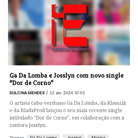
​Ga Da Lomba e Josslyn com novo single
“Dor de Corno”
/
DULCINA MENDES
22 abr 2024 10:53
O artista cabo-verdiano Ga Da Lomba, da Klasszik
e da BladsProd lançou o seu mais recente single
intitulado "Dor de Corno", em colaboração com a
cantora Josslyn.
Ga Da Lomba
Josslyn
Música
Tópicos