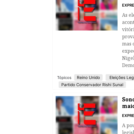
EXPRE
As el
acont
vitór
prová
mas 
expec
Nigel
Demo
Reino Unido
Eleições Legi
Tópicos
Partido Conservador Rishi Sunal
Sond
maio
EXPRE
A po
legis