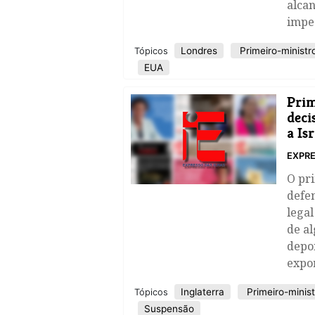
alca
imped
Londres
Primeiro-ministr
Tópicos
EUA
Prim
deci
a Is
EXPRE
O pri
defe
legal
de al
depoi
expo
Inglaterra
Primeiro-minist
Tópicos
Suspensão