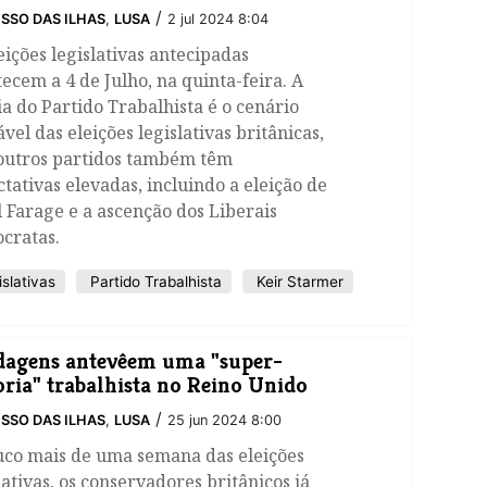
/
SSO DAS ILHAS
,
LUSA
2 jul 2024 8:04
eições legislativas antecipadas
ecem a 4 de Julho, na quinta-feira. A
ia do Partido Trabalhista é o cenário
vel das eleições legislativas britânicas,
outros partidos também têm
tativas elevadas, incluindo a eleição de
 Farage e a ascenção dos Liberais
cratas.
slativas
Partido Trabalhista
Keir Starmer
agens antevêem uma "super-
ria" trabalhista no Reino Unido
/
SSO DAS ILHAS
,
LUSA
25 jun 2024 8:00
uco mais de uma semana das eleições
lativas, os conservadores britânicos já