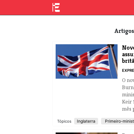
Artigo
Novo
assu
brit
EXPRE
O nov
Burnh
minis
Keir
mês 
Inglaterra
Primeiro-minist
Tópicos