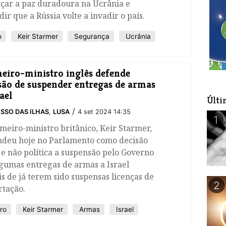
nçar a paz duradoura na Ucrânia e
ir que a Rússia volte a invadir o país.
o
Keir Starmer
Segurança
Ucrânia
eiro-ministro inglês defende
são de suspender entregas de armas
rael
Últi
/
SSO DAS ILHAS
,
LUSA
4 set 2024 14:35
1
meiro-ministro britânico, Keir Starmer,
ndeu hoje no Parlamento como decisão
 e não política a suspensão pelo Governo
gumas entregas de armas a Israel
s de já terem sido suspensas licenças de
2
rtação.
ro
Keir Starmer
Armas
Israel