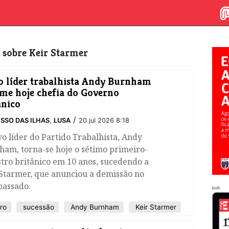
s sobre Keir Starmer
 líder trabalhista Andy Burnham
me hoje chefia do Governo
ânico
/
SSO DAS ILHAS
,
LUSA
20 jul 2026 8:18
o líder do Partido Trabalhista, Andy
am, torna-se hoje o sétimo primeiro-
tro britânico em 10 anos, sucedendo a
 Starmer, que anunciou a demissão no
passado.
pub.
ro
sucessão
Andy Burnham
Keir Starmer