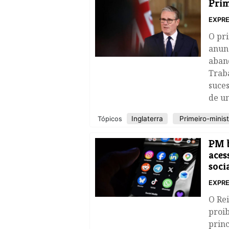
Prim
EXPRE
O pri
anunc
aban
Trab
suce
de u
Inglaterra
Primeiro-minist
Tópicos
PM b
aces
soci
EXPRE
O Rei
proib
princ