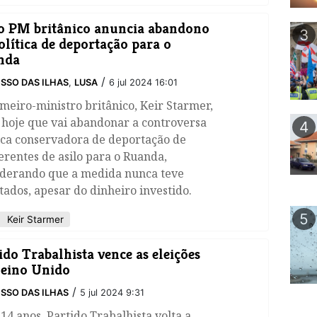
 PM britânico anuncia abandono
3
olítica de deportação para o
nda
/
SSO DAS ILHAS
,
LUSA
6 jul 2024 16:01
imeiro-ministro britânico, Keir Starmer,
 hoje que vai abandonar a controversa
4
ica conservadora de deportação de
rentes de asilo para o Ruanda,
iderando que a medida nunca teve
tados, apesar do dinheiro investido.
5
Keir Starmer
tido Trabalhista vence as eleições
eino Unido
/
SSO DAS ILHAS
5 jul 2024 9:31
14 anos, Partido Trabalhista volta a