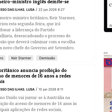
eiro-ministro inglês demite-se
/
SSO DAS ILHAS
,
LUSA
22 jun 2026 8:27
meiro-ministro britânico, Keir Starmer,
iou esta segunda-feira, que irá
donar a liderança do Partido
alhista, desencadeando o processo de
ssão que deverá culminar com a escolha
m novo chefe do Governo até Setembro.
pub.
ro
Keir Starmer
Demissão
ritânico anuncia proibição do
so de menores de 16 anos a redes
ais
/
SSO DAS ILHAS
,
LUSA
15 jun 2026 8:11
no Unido vai juntar-se à Austrália na
ição do acesso de menores de 16 anos às
ipais aplicações de redes sociais,