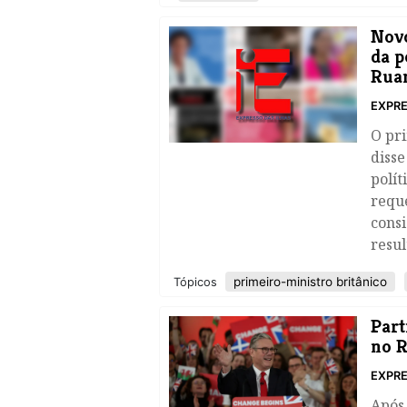
Novo
da p
Rua
EXPRE
​O pr
disse
polít
reque
cons
resul
primeiro-ministro britânico
Tópicos
​Par
no R
EXPRE
Após 