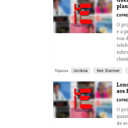
plan
EXPRE
O pri
e a p
von 
tele
sobre
clas
Ucrânia
Keir Starmer
Tópicos
Lond
aos 
EXPRE
O pri
insis
de s