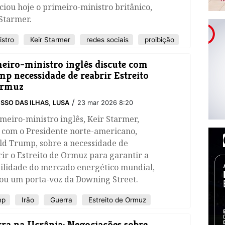
iou hoje o primeiro-ministro britânico,
Starmer.
istro
Keir Starmer
redes sociais
proibição
eiro-ministro inglês discute com
p necessidade de reabrir Estreito
Ormuz
/
SSO DAS ILHAS
,
LUSA
23 mar 2026 8:20
meiro-ministro inglês, Keir Starmer,
u com o Presidente norte-americano,
ld Trump, sobre a necessidade de
ir o Estreito de Ormuz para garantir a
bilidade do mercado energético mundial,
cou um porta-voz da Downing Street.
mp
Irão
Guerra
Estreito de Ormuz
rra na Ucrânia: Negociações sobre