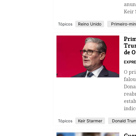
anunc
Keir 
Reino Unido
Primeiro-min
Tópicos
Prim
Trum
de 
EXPRE
O pri
falo
Dona
reabr
esta
indi
Keir Starmer
Donald Tru
Tópicos
​Gue