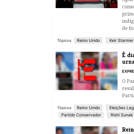
conse
prime
indig
de f
Reino Unido
Keir Starmer
Tópicos
É di
urna
EXPRE
O Pa
resul
Part
Reino Unido
Eleições Legi
Tópicos
Partido Conservador
Rishi Sunak
Rein