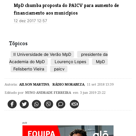
MpD chumba proposta do PAICV para aumento de
financiamento aos municípios
12 dez 2017 12:57
Tópicos
II Universidade de Verão MpD
presidente da
Academia do MpD
Lourenço Lopes
MpD
Felisberto Vieira
paicv
Autoria:
AILSON MARTINS
,
RÁDIO MORABEZA
,
11 set 2018 13:39
Editado por
NUNO ANDRADE FERREIRA
em 3 jun 2019 23:22
pub