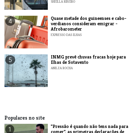
SHEILLA RIBEIRO
Quase metade dos guineenses e cabo-
4
verdianos consideram emigrar -
Afrobarometer
EXPRESSO DAS ILHAS
INMG prevê chuvas fracas hoje para
5
Ilhas de Sotavento
ANILZA ROCHA
Populares no site
"Pressão é quando não tens nada para
1
comer", as primeiras declarações de