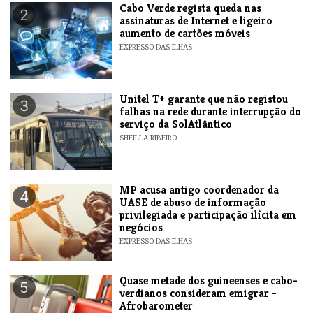
Cabo Verde regista queda nas
2
assinaturas de Internet e ligeiro
aumento de cartões móveis
EXPRESSO DAS ILHAS
Unitel T+ garante que não registou
3
falhas na rede durante interrupção do
serviço da SolAtlântico
SHEILLA RIBEIRO
MP acusa antigo coordenador da
4
UASE de abuso de informação
privilegiada e participação ilícita em
negócios
EXPRESSO DAS ILHAS
Quase metade dos guineenses e cabo-
5
verdianos consideram emigrar -
Afrobarometer