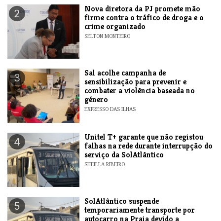
Nova diretora da PJ promete mão
2
firme contra o tráfico de droga e o
crime organizado
SELTON MONTEIRO
Sal acolhe campanha de
3
sensibilização para prevenir e
combater a violência baseada no
género
EXPRESSO DAS ILHAS
Unitel T+ garante que não registou
4
falhas na rede durante interrupção do
serviço da SolAtlântico
SHEILLA RIBEIRO
SolAtlântico suspende
5
temporariamente transporte por
autocarro na Praia devido a