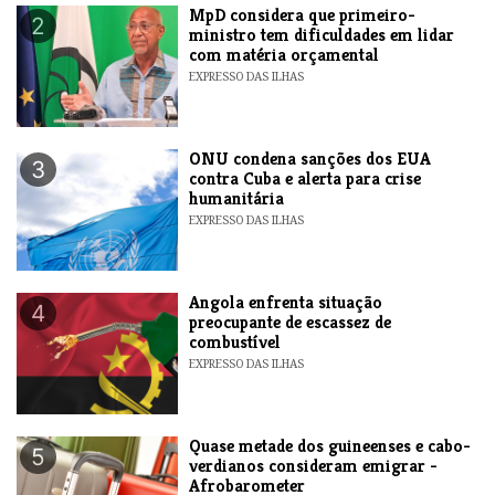
MpD considera que primeiro-
2
ministro tem dificuldades em lidar
com matéria orçamental
EXPRESSO DAS ILHAS
ONU condena sanções dos EUA
3
contra Cuba e alerta para crise
humanitária
EXPRESSO DAS ILHAS
Angola enfrenta situação
4
preocupante de escassez de
combustível
EXPRESSO DAS ILHAS
Quase metade dos guineenses e cabo-
5
verdianos consideram emigrar -
Afrobarometer