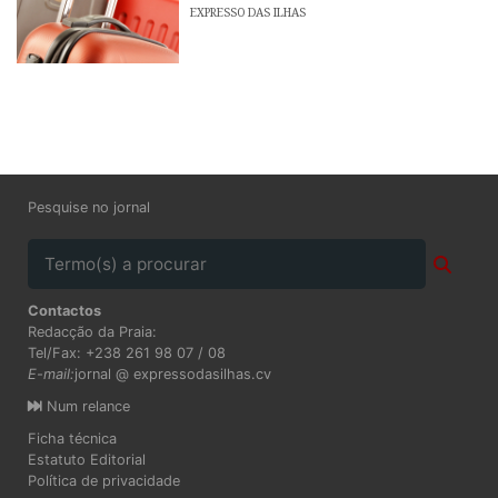
EXPRESSO DAS ILHAS
Pesquise no jornal
Contactos
Redacção da Praia:
Tel/Fax: +238 261 98 07 / 08
E-mail:
jornal @ expressodasilhas.cv
Num relance
Ficha técnica
Estatuto Editorial
Política de privacidade