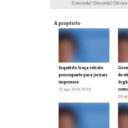
Concorda? Discorda? Dê-nos 
A propósito
Inquérito traça retrato
​Gove
preocupante para jornais
de ut
impressos
órgã
comu
12 ago 2019 15:03
28 ja