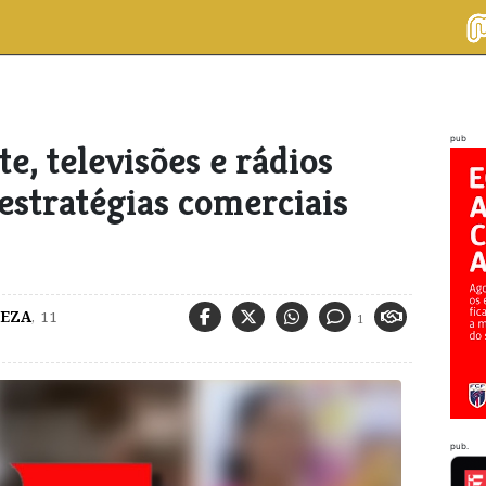
pub
e, televisões e rádios
estratégias comerciais
EZA
,
11
1
pub.