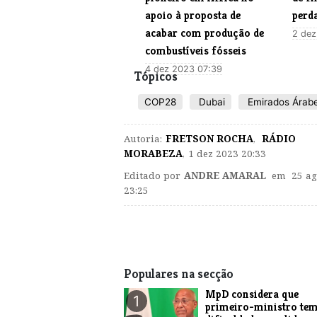
apoio à proposta de
perd
acabar com produção de
2 dez
combustíveis fósseis
4 dez 2023 07:39
Tópicos
COP28
Dubai
Emirados Árabe
Autoria:
FRETSON ROCHA
,
RÁDIO
MORABEZA
,
1 dez 2023 20:33
Editado por
ANDRE AMARAL
em 25 ag
23:25
Populares na secção
MpD considera que
1
primeiro-ministro te