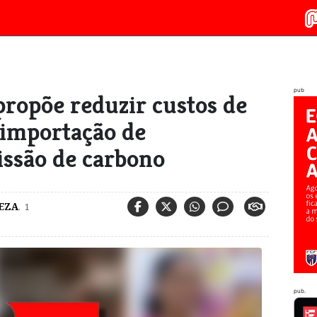
pub
propõe reduzir custos de
 importação de
issão de carbono
EZA
,
1
pub.