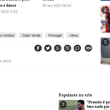
as e danos
30 nov 2023 08:20
4
 2023 11:23
s Unidos
Cabo Verde
Portugal
clima
5
o 2024
Populares no site
"Pressão é q
1
m
tens nada par