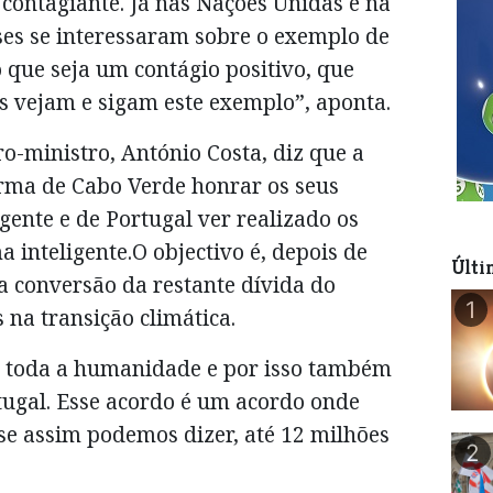
é contagiante. Já nas Nações Unidas e na
ses se interessaram sobre o exemplo de
 que seja um contágio positivo, que
es vejam e sigam este exemplo”, aponta.
ro-ministro, António Costa, diz que a
rma de Cabo Verde honrar os seus
ente e de Portugal ver realizado os
 inteligente.O objectivo é, depois de
Últi
a conversão da restante dívida do
1
na transição climática.
a toda a humanidade e por isso também
ugal. Esse acordo é um acordo onde
se assim podemos dizer, até 12 milhões
2