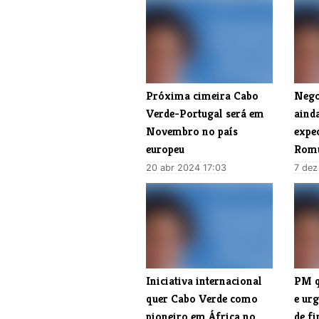
Próxima cimeira Cabo
​Neg
Verde-Portugal será em
aind
Novembro no país
expec
europeu
Rom
20 abr 2024 17:03
7 dez
​Iniciativa internacional
​PM q
quer Cabo Verde como
e ur
pioneiro em África no
de f