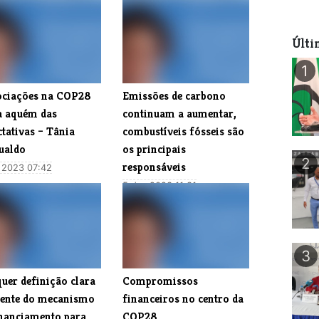
Últi
1
ociações na COP28
​Emissões de carbono
a aquém das
continuam a aumentar,
tativas – Tânia
combustíveis fósseis são
ualdo
os principais
2
responsáveis
 2023 07:42
5 dez 2023 11:31
3
uer definição clara
​Compromissos
gente do mecanismo
financeiros no centro da
inanciamento para
COP28