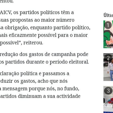
entou.
AICV, os partidos políticos têm a
Últi
 suas propostas ao maior número
1
ssa obrigação, enquanto partido político,
is eficazmente possível para o maior
ossível”, reiterou.
a redução dos gastos de campanha pode
2
dos partidos durante o período eleitoral.
laração política e passamos a
uzir os gastos, acho que nós
a mensagem porque nós, no fundo,
3
partidos diminuam a sua actividade