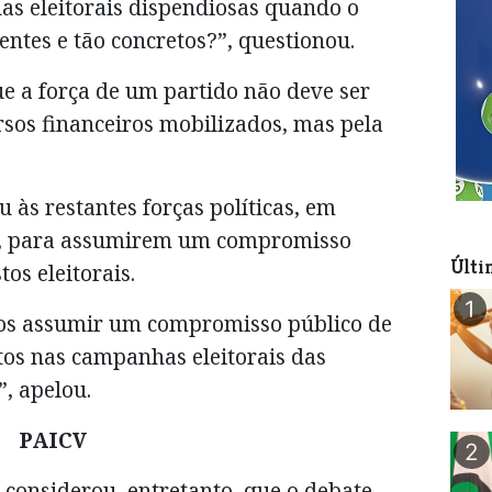
s eleitorais dispendiosas quando o
entes e tão concretos?”, questionou.
e a força de um partido não deve ser
rsos financeiros mobilizados, mas pela
u às restantes forças políticas, em
V, para assumirem um compromisso
Últi
os eleitorais.
1
os assumir um compromisso público de
os nas campanhas eleitorais das
”, apelou.
PAICV
2
 considerou, entretanto, que o debate