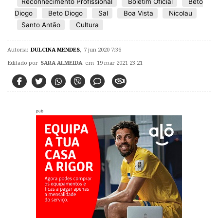
Reconhecimento Profissional
Boletim Oficial
Beto
Diogo
Beto Diogo
Sal
Boa Vista
Nicolau
Santo Antão
Cultura
Autoria:
DULCINA MENDES
,
7 jun 2020 7:36
Editado por
SARA ALMEIDA
em 19 mar 2021 23:21
pub