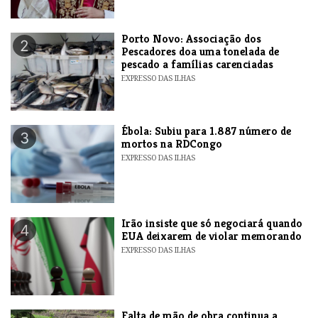
​Porto Novo: Associação dos
2
Pescadores doa uma tonelada de
pescado a famílias carenciadas
EXPRESSO DAS ILHAS
​Ébola: Subiu para 1.887 número de
3
mortos na RDCongo
EXPRESSO DAS ILHAS
​Irão insiste que só negociará quando
4
EUA deixarem de violar memorando
EXPRESSO DAS ILHAS
Falta de mão de obra continua a