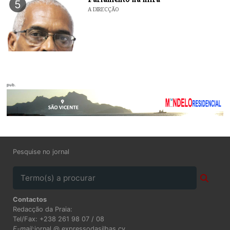
5
A DIRECÇÃO
pub.
Pesquise no jornal
Contactos
Redacção da Praia:
Tel/Fax: +238 261 98 07 / 08
E-mail:
jornal @ expressodasilhas.cv