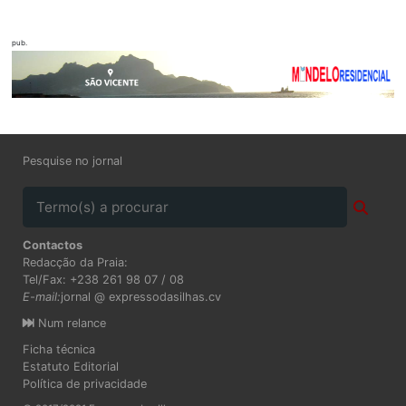
pub.
Pesquise no jornal
Contactos
Redacção da Praia:
Tel/Fax: +238 261 98 07 / 08
E-mail:
jornal @ expressodasilhas.cv
Num relance
Ficha técnica
Estatuto Editorial
Política de privacidade