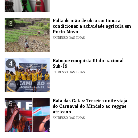
Falta de mão de obra continua a
3
condicionar a actividade agrícola em
Porto Novo
EXPRESSO DAS ILHAS
​Batuque conquista título nacional
4
Sub-19
EXPRESSO DAS ILHAS
Baía das Gatas: Terceira noite viaja
5
do Carnaval do Mindelo ao reggae
africano
EXPRESSO DAS ILHAS