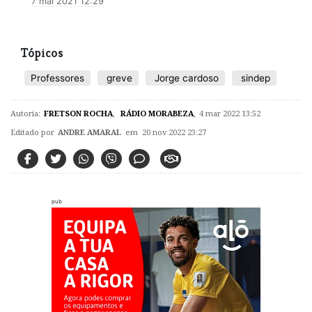
7 mai 2021 12:29
Tópicos
Professores
greve
Jorge cardoso
sindep
Autoria:
FRETSON ROCHA
,
RÁDIO MORABEZA
,
4 mar 2022 13:52
Editado por
ANDRE AMARAL
em 20 nov 2022 23:27
pub