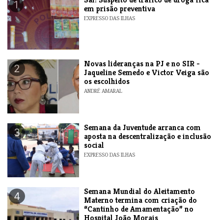
1
em prisão preventiva
EXPRESSO DAS ILHAS
Novas lideranças na PJ e no SIR -
2
Jaqueline Semedo e Victor Veiga são
os escolhidos
ANDRÉ AMARAL
Semana da Juventude arranca com
3
aposta na descentralização e inclusão
social
EXPRESSO DAS ILHAS
Semana Mundial do Aleitamento
4
Materno termina com criação do
“Cantinho de Amamentação” no
Hospital João Morais