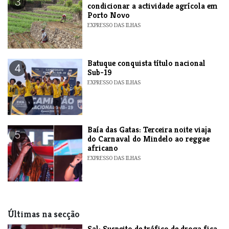
3
condicionar a actividade agrícola em
Porto Novo
EXPRESSO DAS ILHAS
​Batuque conquista título nacional
4
Sub-19
EXPRESSO DAS ILHAS
Baía das Gatas: Terceira noite viaja
5
do Carnaval do Mindelo ao reggae
africano
EXPRESSO DAS ILHAS
Últimas na secção
​Sal: Suspeito de tráfico de droga fica