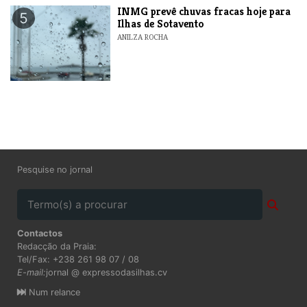
INMG prevê chuvas fracas hoje para
5
Ilhas de Sotavento
ANILZA ROCHA
Pesquise no jornal
Contactos
Redacção da Praia:
Tel/Fax: +238 261 98 07 / 08
E-mail:
jornal @ expressodasilhas.cv
Num relance