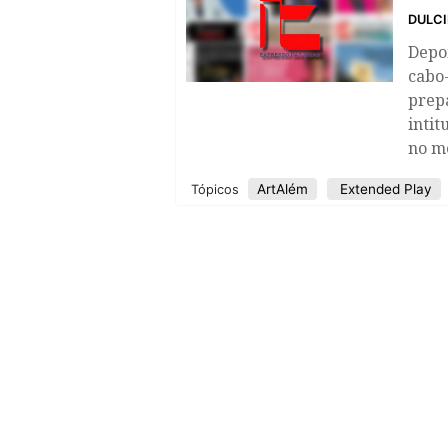
DULC
​Depo
cabo-
prepa
intit
no m
ArtAlém
Extended Play
Tópicos