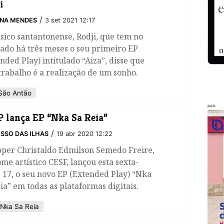
i
/
INA MENDES
3 set 2021 12:17
ico santantonense, Rodji, que tem no
ado há três meses o seu primeiro EP
nded Play) intitulado “Aiza”, disse que
trabalho é a realização de um sonho.
ão Antão
pub.
 lança EP “Nka Sa Reia”
/
SSO DAS ILHAS
19 abr 2020 12:22
pper Christaldo Edmilson Semedo Freire,
me artístico CESF, lançou esta sexta-
, 17, o seu novo EP (Extended Play) “Nka
ia” em todas as plataformas digitais.
Nka Sa Reia