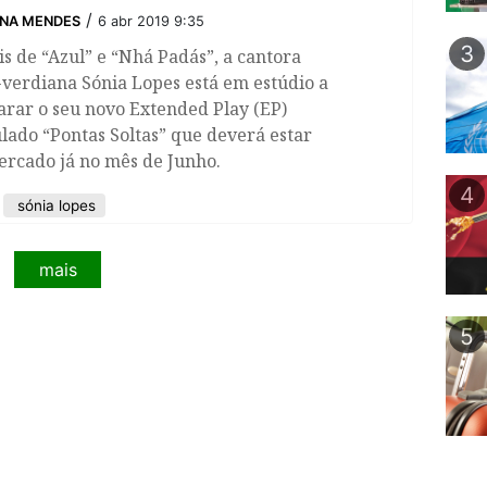
/
INA MENDES
6 abr 2019 9:35
3
is de “Azul” e “Nhá Padás”, a cantora
verdiana Sónia Lopes está em estúdio a
rar o seu novo Extended Play (EP)
ulado “Pontas Soltas” que deverá estar
ercado já no mês de Junho.
4
sónia lopes
mais
5