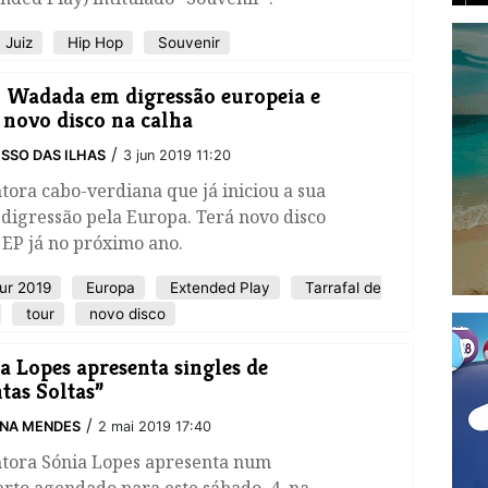
 Juiz
Hip Hop
Souvenir
 Wadada em digressão europeia e
novo disco na calha
/
SSO DAS ILHAS
3 jun 2019 11:20
tora cabo-verdiana que já iniciou a sua
digressão pela Europa. Terá novo disco
EP já no próximo ano.
r 2019
Europa
Extended Play
Tarrafal de
tour
novo disco
a Lopes apresenta singles de
tas Soltas”
/
INA MENDES
2 mai 2019 17:40
ntora Sónia Lopes apresenta num