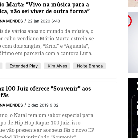
o Marta: “Vivo na música para a
ca, não sei viver de outra forma”
/
INA MENDES
22 jan 2020 6:40
s de vários anos no mundo da música, o
r cabo-verdiano Mário Marta estreia-se
o com dois singles, “Kriol” e “Aguenta”,
último em parceria com a cantora Lura.
Extended Play
Kim Alves
Noite Branca
z 100 Juiz oferece “Souvenir” aos
 fãs
/
INA MENDES
2 dez 2019 9:02
ano, o Natal tem um sabor especial para
po de Hip Hop Rapaz 100 Juiz, isso
e vão presentear aos seus fãs o novo EP
nded Play) intitulado “Souvenir”.