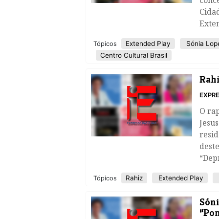
conce
Cidad
Exten
Extended Play
Sónia Lop
Tópicos
Centro Cultural Brasil
Rahi
EXPRE
O ra
Jesus
resid
deste
“Depr
Rahiz
Extended Play
Tópicos
Sóni
“Pon