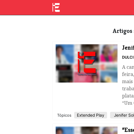
Artigo
Jeni
DULC
​A ca
feira
mais 
traba
plata
“Um C
Extended Play
Jenifer So
Tópicos
“Ess