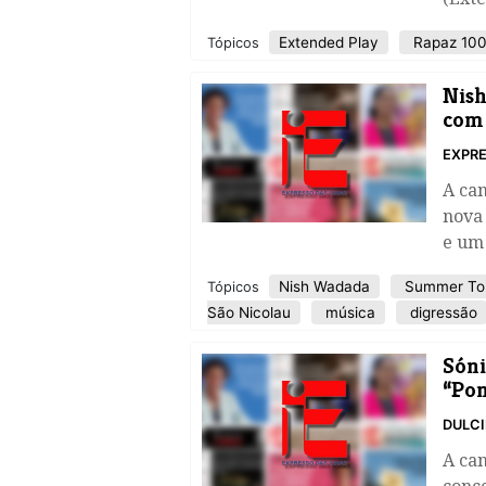
Extended Play
Rapaz 100
Tópicos
Nish
com 
EXPRE
A can
nova 
e um 
Nish Wadada
Summer Tou
Tópicos
São Nicolau
música
digressão
Sóni
“Pon
DULC
A ca