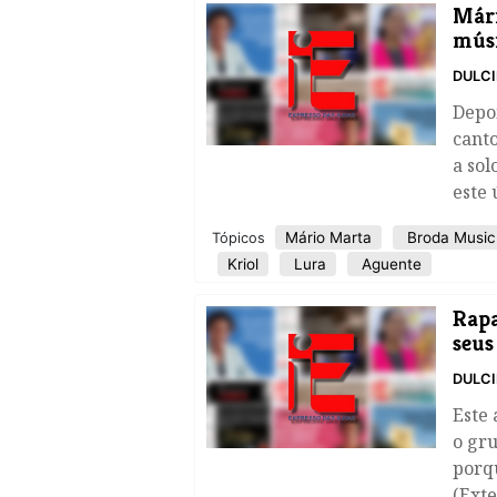
Mári
músi
DULC
Depoi
canto
a sol
este 
Mário Marta
Broda Music
Tópicos
Kriol
Lura
Aguente
Rapa
seus
DULC
Este 
o gru
porqu
(Exte