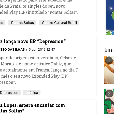
rto agendado para este sábado, 4, na
e da Praia, os singles do seu novo
ded Play (EP) intitulado “Pontas Soltas”.
es
Pontas Soltas
Centro Cultural Brasil
z lança novo EP “Depression”
/
SSO DAS ILHAS
5 abr 2019 12:47
Últi
pper de origem cabo-verdiano, Celso de
1
 Morais, de nome artístico Rahiz, que
e actualmente em França, lança no dia 7
 mês o seu novo Extended Play (EP)
ession”.
2
Depression
música
a Lopes: espera encantar com
tas Soltas”