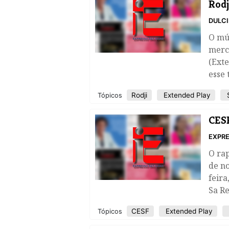
Rodj
DULC
O mús
merc
(Exte
esse 
Rodji
Extended Play
S
Tópicos
CESP
EXPRE
O ra
de no
feira
Sa Re
CESF
Extended Play
Tópicos