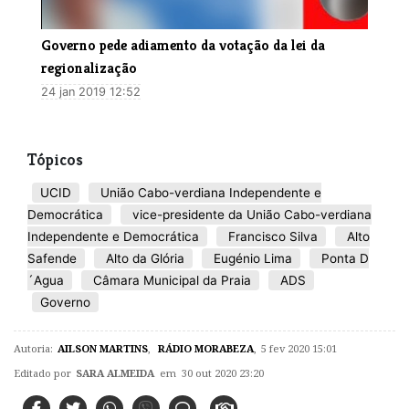
Governo pede adiamento da votação da lei da
regionalização
24 jan 2019 12:52
Tópicos
UCID
União Cabo-verdiana Independente e
Democrática
vice-presidente da União Cabo-verdiana
Independente e Democrática
Francisco Silva
Alto
Safende
Alto da Glória
Eugénio Lima
Ponta D
´Agua
Câmara Municipal da Praia
ADS
Governo
Autoria:
AILSON MARTINS
,
RÁDIO MORABEZA
,
5 fev 2020 15:01
Editado por
SARA ALMEIDA
em 30 out 2020 23:20