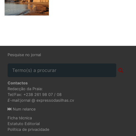
Pesquise no jornal
Contactos
Redacção da Praia:
Tel/Fax: +238 261 98 07 / 08
E-mail:
jornal @ expressodasilhas.cv
Num relance
Ficha técnica
Estatuto Editorial
Política de privacidade