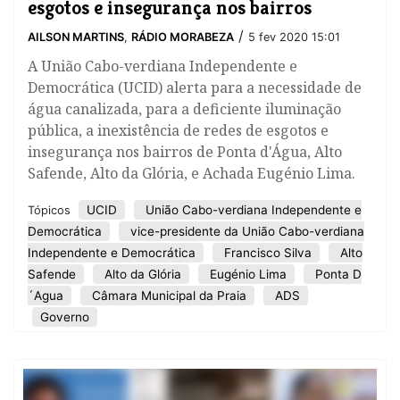
esgotos e insegurança nos bairros
/
AILSON MARTINS
,
RÁDIO MORABEZA
5 fev 2020 15:01
A União Cabo-verdiana Independente e
Democrática (UCID) alerta para a necessidade de
água canalizada, para a deficiente iluminação
pública, a inexistência de redes de esgotos e
insegurança nos bairros de Ponta d'Água, Alto
Safende, Alto da Glória, e Achada Eugénio Lima.
UCID
União Cabo-verdiana Independente e
Tópicos
Democrática
vice-presidente da União Cabo-verdiana
Independente e Democrática
Francisco Silva
Alto
Safende
Alto da Glória
Eugénio Lima
Ponta D
´Agua
Câmara Municipal da Praia
ADS
Governo