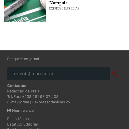
Nampula
EXPRESSO DAS ILHAS
Pesquise no jornal
Contactos
Redacção da Praia:
Tel/Fax: +238 261 98 07 / 08
E-mail:
jornal @ expressodasilhas.cv
Num relance
Ficha técnica
Estatuto Editorial