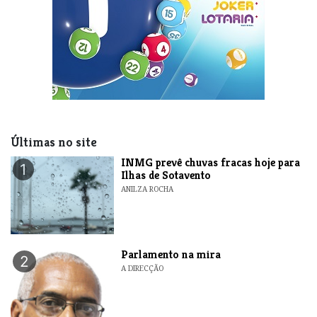
Últimas no site
INMG prevê chuvas fracas hoje para
1
Ilhas de Sotavento
ANILZA ROCHA
Parlamento na mira
2
A DIRECÇÃO