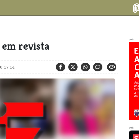
pub
 em revista
0 17:14
pub.