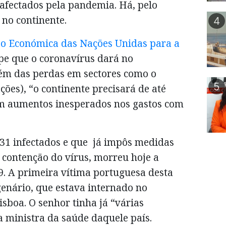
 afectados pela pandemia. Há, pelo
no continente.
4
o Económica das Nações Unidas para a
lpe que o coronavírus dará no
lém das perdas em sectores como o
5
ções), “o continente precisará de até
em aumentos inesperados nos gastos com
31 infectados e que já impôs medidas
 contenção do vírus, morreu hoje a
9. A primeira vítima portuguesa desta
nário, que estava internado no
sboa. O senhor tinha já “várias
 a ministra da saúde daquele país.