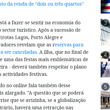
o da renda de "dois ou três quartos"
stá a fazer-se sentir na economia do
3
 sector turístico. Após a sucessão de
(rotas Lagos, Porto Alegre e
radores revelam que as r
eservas para
a ser canceladas.
A ilha, que no final de
4
de uma das festas mais emblemáticas de
eira - deverá também respeitar o plano
s actividades festivas.
ado no online fala também desse
5
 alargado. "A questão que se poderá
crise que se avizinha, se a globalização
ntrário, haverá uma retracção nas