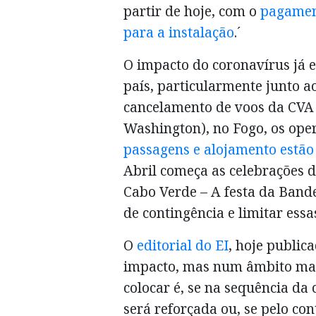
partir de hoje, com o
pagament
para a instalação
.´
O impacto do coronavírus já e
país, particularmente junto ao
cancelamento de voos da CVA 
Washington), no Fogo, os ope
passagens e alojamento estão 
Abril começa as celebrações 
Cabo Verde – A festa da Band
de contingência e limitar essa
O
editorial do EI
, hoje public
impacto, mas num âmbito mais
colocar é, se na sequência da 
será reforçada ou, se pelo co