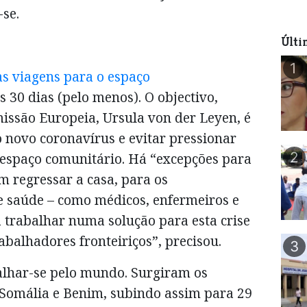
-se.
Últi
1
as viagens para o espaço
 30 dias (pelo menos). O objectivo,
issão Europeia, Ursula von der Leyen, é
 novo coronavírus e evitar pressionar
2
 espaço comunitário. Há “excepções para
m regressar a casa, para os
e saúde – como médicos, enfermeiros e
 trabalhar numa solução para esta crise
rabalhadores fronteiriços”, precisou.
3
alhar-se pelo mundo. Surgiram os
 Somália e Benim, subindo assim para 29