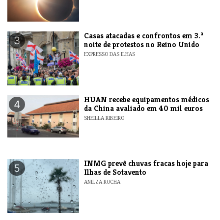
Casas atacadas e confrontos em 3.ª
3
noite de protestos no Reino Unido
EXPRESSO DAS ILHAS
HUAN recebe equipamentos médicos
4
da China avaliado em 40 mil euros
SHEILLA RIBEIRO
INMG prevê chuvas fracas hoje para
5
Ilhas de Sotavento
ANILZA ROCHA