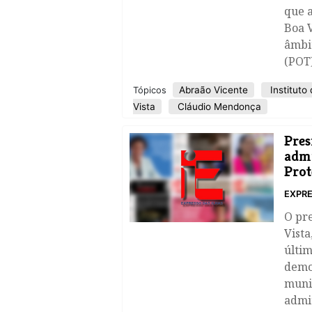
que a
Boa V
âmbi
(POT)
Abraão Vicente
Instituto 
Tópicos
Vista
Cláudio Mendonça
Pres
admi
Prot
EXPRE
O pr
Vista
últim
demo
munic
admit