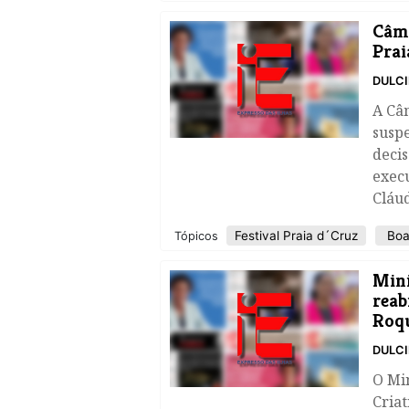
​Câm
Prai
DULC
A Câ
suspe
decis
execu
Cláu
Festival Praia d´Cruz
Boa
Tópicos
Mini
reab
Roq
DULC
​O Mi
Criat