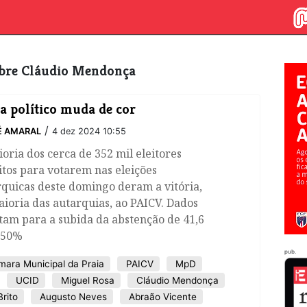
sobre Cláudio Mendonça
 político muda de cor
/
É AMARAL
4 dez 2024 10:55
oria dos cerca de 352 mil eleitores
itos para votarem nas eleições
quicas deste domingo deram a vitória,
ioria das autarquias, ao PAICV. Dados
tam para a subida da abstenção de 41,6
 50%
pub.
ara Municipal da Praia
PAICV
MpD
UCID
Miguel Rosa
Cláudio Mendonça
rito
Augusto Neves
Abraão Vicente