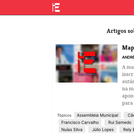
Artigos 
Mapa
ANDR
A mai
inscr
autár
na ma
apon
para
Assembleia Municipal
Câm
Tópicos
Francisco Carvalho
Rui Semedo
Nuías Silva
Júlio Lopes
Rely B