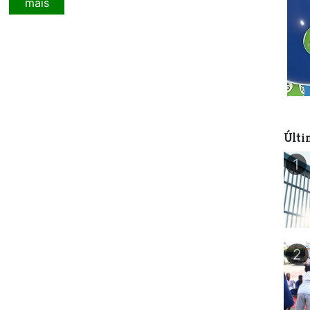
mais
Últi
1
2