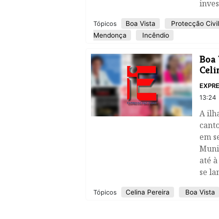
inves
Boa Vista
Protecção Civil
Tópicos
Mendonça
Incêndio
​Boa
Celi
EXPRE
13:24
A ilh
cant
em s
Munic
até à
se la
Celina Pereira
Boa Vista
Tópicos