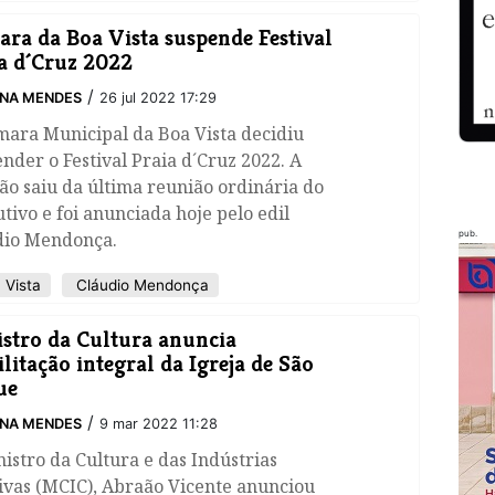
ara da Boa Vista suspende Festival
a d´Cruz 2022
/
INA MENDES
26 jul 2022 17:29
mara Municipal da Boa Vista decidiu
nder o Festival Praia d´Cruz 2022. A
ão saiu da última reunião ordinária do
tivo e foi anunciada hoje pelo edil
dio Mendonça.
pub.
 Vista
Cláudio Mendonça
stro da Cultura anuncia
ilitação integral da Igreja de São
ue
/
INA MENDES
9 mar 2022 11:28
nistro da Cultura e das Indústrias
ivas (MCIC), Abraão Vicente anunciou