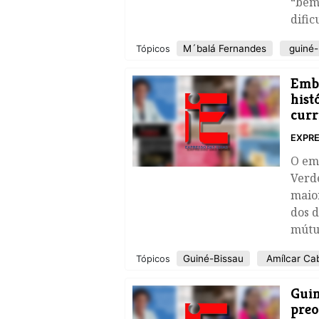
“bem
dific
M´balá Fernandes
guiné-
Tópicos
​Emb
hist
curr
EXPRE
O em
Verd
maior
dos d
mútu
Guiné-Bissau
Amílcar Cab
Tópicos
Guin
pre