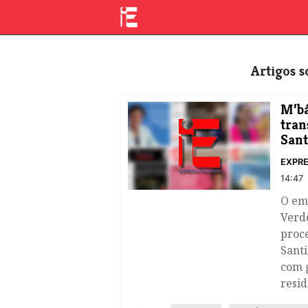
Artigos
​M’b
tran
Sant
EXPRE
14:47
O em
Verde
proc
Santi
com 
resid