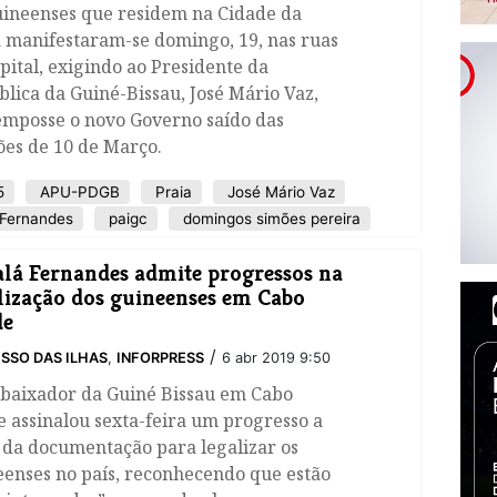
uineenses que residem na Cidade da
 manifestaram-se domingo, 19, nas ruas
pital, exigindo ao Presidente da
lica da Guiné-Bissau, José Mário Vaz,
emposse o novo Governo saído das
ões de 10 de Março.
5
APU-PDGB
Praia
José Mário Vaz
Fernandes
paigc
domingos simões pereira
lá Fernandes admite progressos na
lização dos guineenses em Cabo
de
/
SSO DAS ILHAS
,
INFORPRESS
6 abr 2019 9:50
mbaixador da Guiné Bissau em Cabo
 assinalou sexta-feira um progresso a
 da documentação para legalizar os
eenses no país, reconhecendo que estão