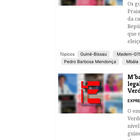
Os g
Praia
da ca
Repúb
que 
eleiç
Guiné-Bissau
Madem-G1
Tópicos
Pedro Barbosa Mendonça
Mbála 
M´ba
lega
Ver
EXPRE
​O e
Verde
nível
guin