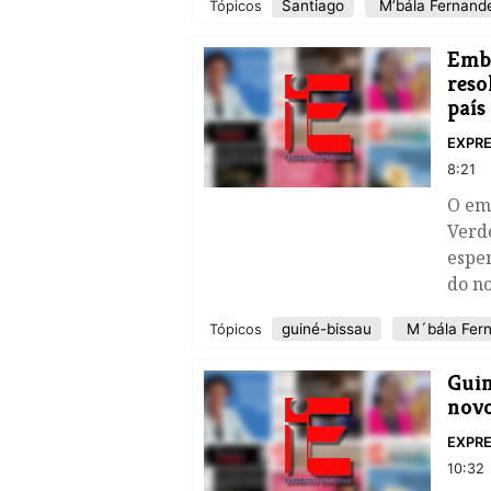
Santiago
M’bála Fernand
Tópicos
Emba
reso
país
EXPRE
8:21
​O e
Verde
espe
do no
guiné-bissau
M´bála Fer
Tópicos
​Gui
nov
EXPRE
10:32