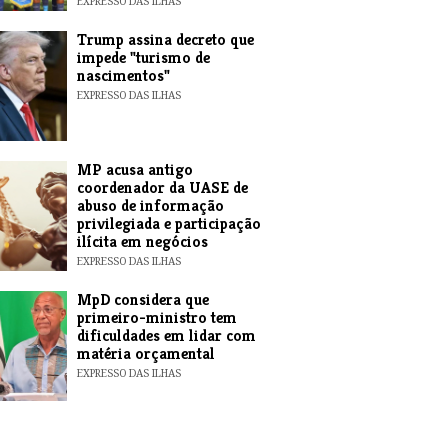
EXPRESSO DAS ILHAS
Trump assina decreto que
impede "turismo de
nascimentos"
EXPRESSO DAS ILHAS
MP acusa antigo
coordenador da UASE de
abuso de informação
privilegiada e participação
ilícita em negócios
EXPRESSO DAS ILHAS
MpD considera que
primeiro-ministro tem
dificuldades em lidar com
matéria orçamental
EXPRESSO DAS ILHAS