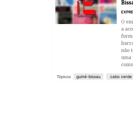
Biss
EXPRE
​O em
a ac
form
barr
não 
uma “
comu
guiné-bissau
cabo verde
Tópicos