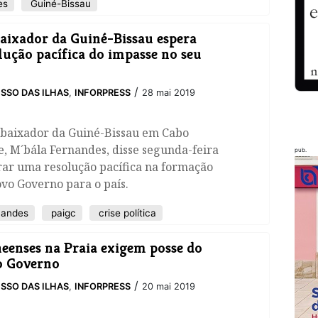
es
Guiné-Bissau
ixador da Guiné-Bissau espera
lução pacífica do impasse no seu
/
SSO DAS ILHAS
,
INFORPRESS
28 mai 2019
mbaixador da Guiné-Bissau em Cabo
, M´bála Fernandes, disse segunda-feira
pub.
rar uma resolução pacífica na formação
vo Governo para o país.
nandes
paigc
crise política
neenses na Praia exigem posse do
o Governo
/
SSO DAS ILHAS
,
INFORPRESS
20 mai 2019