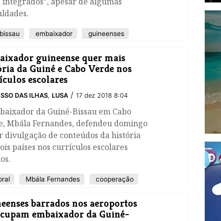
 integrados”, apesar de algumas
uldades.
bissau
embaixador
guineenses
aixador guineense quer mais
ória da Guiné e Cabo Verde nos
ículos escolares
/
SSO DAS ILHAS
,
LUSA
17 dez 2018 8:04
baixador da Guiné-Bissau em Cabo
e, Mbála Fernandes, defendeu domingo
 divulgação de conteúdos da história
ois países nos currículos escolares
os.
ral
Mbála Fernandes
cooperação
eenses barrados nos aeroportos
ocupam embaixador da Guiné-