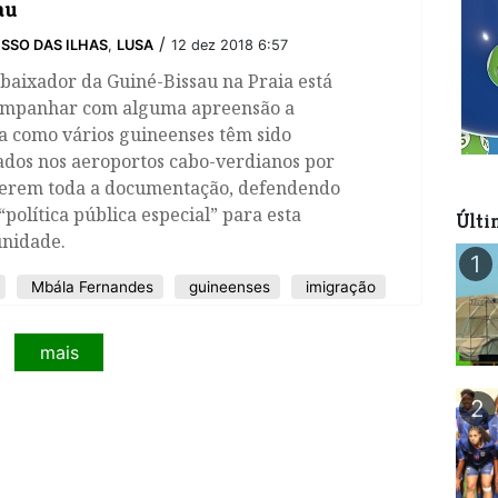
au
/
SSO DAS ILHAS
,
LUSA
12 dez 2018 6:57
baixador da Guiné-Bissau na Praia está
ompanhar com alguma apreensão a
a como vários guineenses têm sido
ados nos aeroportos cabo-verdianos por
terem toda a documentação, defendendo
política pública especial” para esta
Últi
nidade.
1
Mbála Fernandes
guineenses
imigração
mais
2