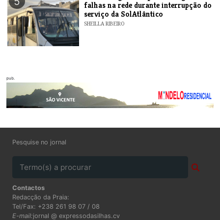
5
falhas na rede durante interrupção do
serviço da SolAtlântico
SHEILLA RIBEIRO
pub.
Pesquise no jornal
Contactos
Redacção da Praia:
Tel/Fax: +238 261 98 07 / 08
E-mail:
jornal @ expressodasilhas.cv