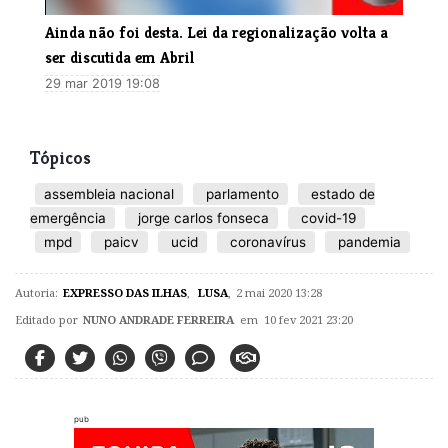
Ainda não foi desta. Lei da regionalização volta a
ser discutida em Abril
29 mar 2019 19:08
Tópicos
assembleia nacional
parlamento
estado de
emergência
jorge carlos fonseca
covid-19
mpd
paicv
ucid
coronavírus
pandemia
Autoria:
EXPRESSO DAS ILHAS
,
LUSA
,
2 mai 2020 13:28
Editado por
NUNO ANDRADE FERREIRA
em 10 fev 2021 23:20
pub